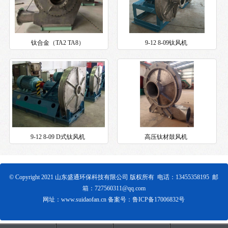
钛合金（TA2 TA8）
9-12 8-09钛风机
9-12 8-09 D式钛风机
高压钛材鼓风机
© Copyright 2021 山东盛通环保科技有限公司 版权所有 电话：13455358195 邮
箱：727560311@qq.com
网址：www.suidaofan.cn 备案号：
鲁ICP备17006832号