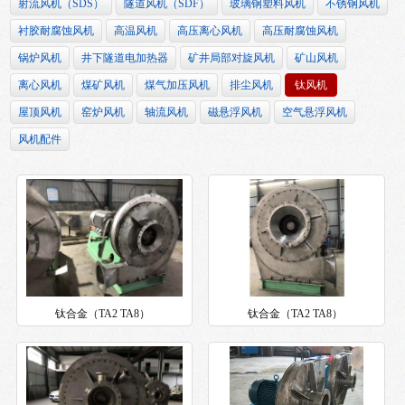
射流风机（SDS）
隧道风机（SDF）
玻璃钢塑料风机
不锈钢风机
衬胶耐腐蚀风机
高温风机
高压离心风机
高压耐腐蚀风机
锅炉风机
井下隧道电加热器
矿井局部对旋风机
矿山风机
离心风机
煤矿风机
煤气加压风机
排尘风机
钛风机
屋顶风机
窑炉风机
轴流风机
磁悬浮风机
空气悬浮风机
风机配件
钛合金（TA2 TA8）
钛合金（TA2 TA8）