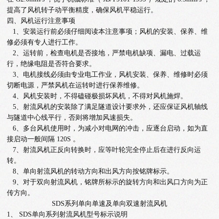
提高了风机转子动平衡精度，确保风机平稳运行。
四、风机运行注意事项
1
、安装运行前必须仔细阅读本注意事项；风机的安装、保养、维
修必须有专人进行工作。
2
、运转前，检查电机是否接地，严禁电机缺项、漏电、过载运
行，绝缘电阻是否符合要求。
3
、电机接线必须由专业电工作业，风机安装、保养、维修时必须
切断电源，严禁风机在运转时进行保养维修。
4
、风机安装时，不得磕碰极损坏风机，不得对风机施焊。
5
、射流风机的安装除了满足隧道设计要求外，还应保证风机轴线
与隧道中心线平行，否则将增加风速损失。
6
、多台风机使用时，为减小对电网的冲击，应逐台启动，如为直
接启动一般间隔
120S
。
7
、射流风机正反向转换时，应等叶轮完全停止后在进行反向运
转。
8
、单向射流风机的转动方向和出风方向按铭牌标示。
9
、对于双向射流风机，铭牌所标示的旋转方向和出风口方向为正
传方向。
SDS
系列单向单速及单向双速射流风机
1、
SDS
单向系列射流风机型号标示说明