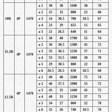
a 1
30
38
1100
30
70
a 2
25
32
880
22
68
10R
4P
1470
a 3
24
30.5
780
18.5
67
a 4
23
29
655
15
65
a 5
21
26.5
640
11
64
a 1
38
40
1700
55
74
a 2
36
38.5
1380
45
72
a 3
35
36.5
1230
37
71
11.2R
4P
1470
a 4
33
33.5
1080
30
70
a 5
29
30.5
800
22
69
a 6
26.5
26.5
630
18.5
68
a 1
49
40
2280
75
74
a 2
46
37.5
1980
55
72
a 3
43
35
1440
45
72
4P
1470
a 4
40
33
1250
37
71
12.5R
a 5
34
27
860
22
70
a 6
32
26
740
18.5
70