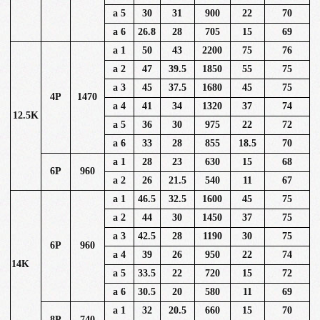
a 5
30
31
900
22
70
a 6
26.8
28
705
15
69
a 1
50
43
2200
75
76
a 2
47
39.5
1850
55
75
a 3
45
37.5
1680
45
75
4P
1470
a 4
41
34
1320
37
74
12.5K
a 5
36
30
975
22
72
a 6
33
28
855
18.5
70
a 1
28
23
630
15
68
6P
960
a 2
26
21.5
540
11
67
a 1
46.5
32.5
1600
45
75
a 2
44
30
1450
37
75
a 3
42.5
28
1190
30
75
6P
960
a 4
39
26
950
22
74
14K
a 5
33.5
22
720
15
72
a 6
30.5
20
580
11
69
a 1
32
20.5
660
15
70
8P
740