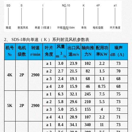
2、
SDS-I
单向单速（
K
）系列射流风机参数表
风量
机号
电机
转速
叶片
出口风
轴向推
配用功
噪声
3
级数
r/min
角度
速m/s
力N
率KW
№
dB（A）
m
/s
a 1
3.0
23.9
102
2.2
73
a 2
2.7
21.5
82
1.5
70
4K
2P
2900
a 3
2.4
19.1
68
1.1
68
a 4
2.0
15.9
46
0.75
68
a 1
6.3
32.1
245
7.5
75
a 2
5.8
29.6
210
5.5
73
5K
2P
2900
a 3
5.0
25.5
155
4
72
a 4
4.1
20.9
107
2.2
71
a 1
8.4
34.1
340
11
73