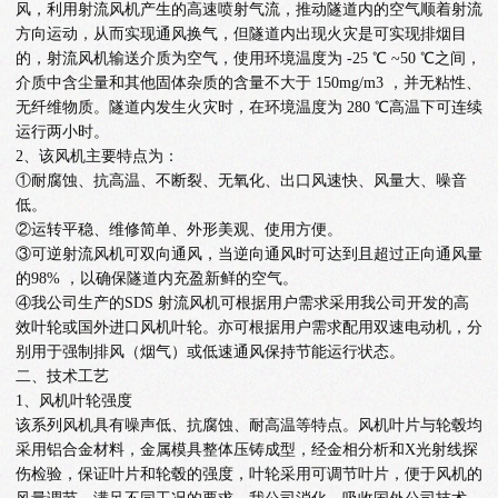
风，利用射流风机产生的高速喷射气流，推动隧道内的空气顺着射流
方向运动，从而实现通风换气，但隧道内出现火灾是可实现排烟目
的，射流风机输送介质为空气，使用环境温度为
-25
℃
~50
℃之间，
介质中含尘量和其他固体杂质的含量不大于
150mg/m3
，并无粘性、
无纤维物质。隧道内发生火灾时，在环境温度为
280
℃高温下可连续
运行两小时。
2
、该风机主要特点为：
①耐腐蚀、抗高温、不断裂、无氧化、出口风速快、风量大、噪音
低。
②运转平稳、维修简单、外形美观、使用方便。
③可逆射流风机可双向通风，当逆向通风时可达到且超过正向通风量
的
98%
，以确保隧道内充盈新鲜的空气。
④我公司生产的
SDS
射流风机可根据用户需求采用我公司开发的高
效叶轮或国外进口风机叶轮。亦可根据用户需求配用双速电动机，分
别用于强制排风（烟气）或低速通风保持节能运行状态。
二、技术工艺
1
、风机叶轮强度
该系列风机具有噪声低、抗腐蚀、耐高温等特点。风机叶片与轮毂均
采用铝合金材料，金属模具整体压铸成型，经金相分析和
X
光射线探
伤检验，保证叶片和轮毂的强度，叶轮采用可调节叶片，便于风机的