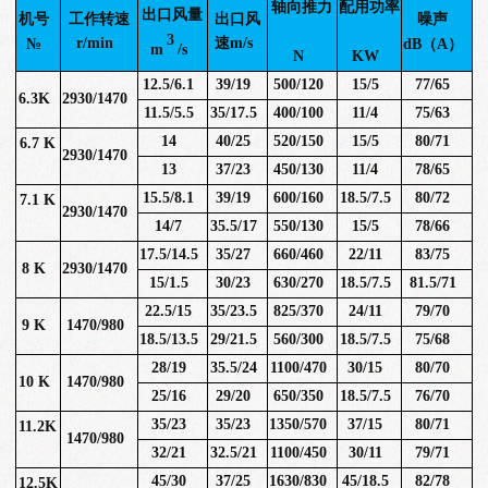
轴向推力
配用功率
出口风量
机号
工作转速
出口风
噪声
3
r/min
速m/s
№
dB（A）
m
/s
N
KW
12.5/6.1
39/19
500/120
15/5
77/65
6.3K
2930/1470
11.5/5.5
35/17.5
400/100
11/4
75/63
14
40/25
520/150
15/5
80/71
6.7 K
2930/1470
13
37/23
450/130
11/4
78/65
15.5/8.1
39/19
600/160
18.5/7.5
80/72
7.1 K
2930/1470
14/7
35.5/17
550/130
15/5
78/66
17.5/14.5
35/27
660/460
22/11
83/75
8 K
2930/1470
15/1.5
30/23
630/270
18.5/7.5
81.5/71
22.5/15
35/23.5
825/370
24/11
79/70
9 K
1470/980
18.5/13.5
29/21.5
560/300
18.5/7.5
75/68
28/19
35.5/24
1100/470
30/15
80/70
10 K
1470/980
25/16
29/20
650/350
18.5/7.5
76/70
35/23
35/23
1350/570
37/15
80/71
11.2K
1470/980
32/21
32.5/21
1100/450
30/11
79/71
45/30
37/25
1630/830
45/18.5
82/78
12.5K